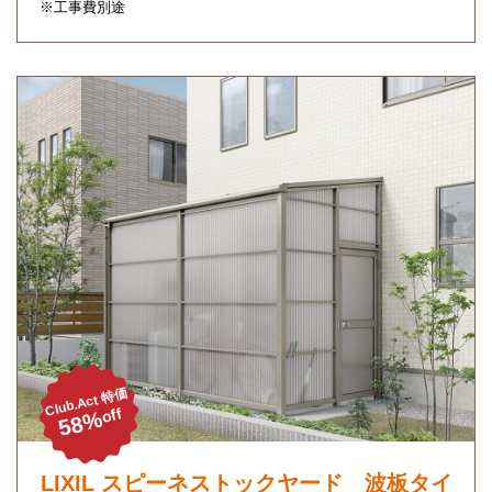
※工事費別途
Club.Act 特価
off
58%
LIXIL スピーネストックヤード 波板タイ