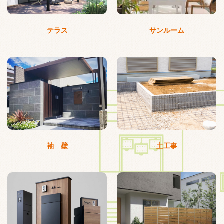
テラス
サンルーム
袖 壁
土工事