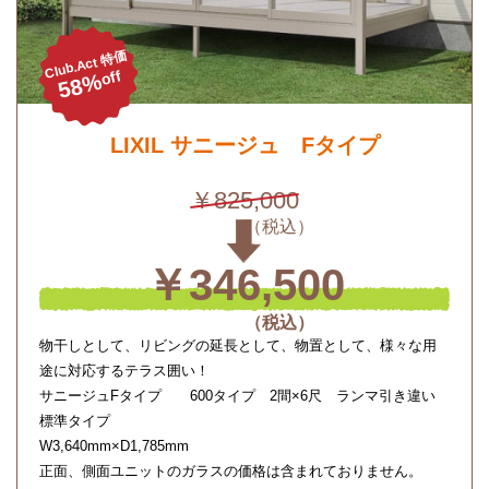
Club.Act 特価
off
58%
LIXIL サニージュ Fタイプ
￥825,000
￥346,500
物干しとして、リビングの延長として、物置として、様々な用
途に対応するテラス囲い！
サニージュFタイプ 600タイプ 2間×6尺 ランマ引き違い
標準タイプ
W3,640mm×D1,785mm
正面、側面ユニットのガラスの価格は含まれておりません。