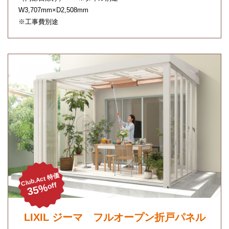
W3,707mm×D2,508mm
※工事費別途
Club.Act 特価
off
35%
LIXIL ジーマ フルオープン折戸パネル