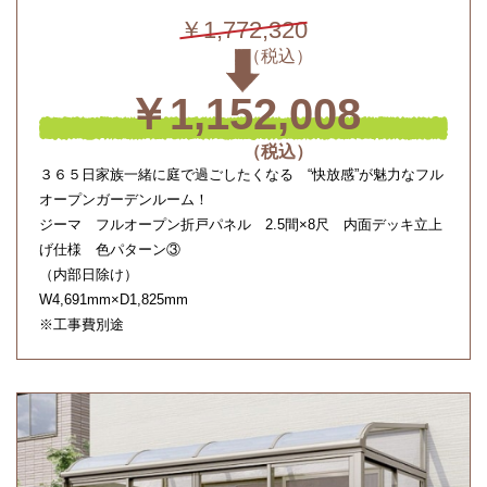
￥1,772,320
￥1,152,008
３６５日家族一緒に庭で過ごしたくなる “快放感”が魅力なフル
オープンガーデンルーム！
ジーマ フルオープン折戸パネル 2.5間×8尺 内面デッキ立上
げ仕様 色パターン③
（内部日除け）
W4,691mm×D1,825mm
※工事費別途