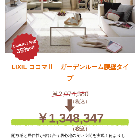
Club.Act 特価
off
35%
LIXIL ココマⅡ ガーデンルーム腰壁タイ
プ
￥2,074,380
￥1,348,347
開放感と居住性が溶け合う居心地の良い空間を実現！何よりも