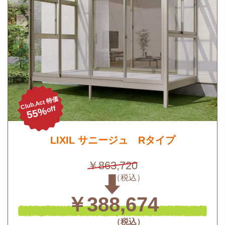
Club.Act 特価
off
55%
LIXIL サニージュ Rタイプ
￥863,720
￥388,674