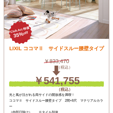
Club.Act 特価
off
35%
LIXIL ココマⅡ サイドスルー腰壁タイプ
￥833,470
￥541,755
光と風が注がれる両サイドの開放感を満喫！
ココマⅡ サイドスルー腰壁タイプ 2間×8尺 マテリアルカラ
ー
（内部日除け） ※タイル別途