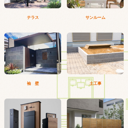
テラス
サンルーム
袖 壁
土工事