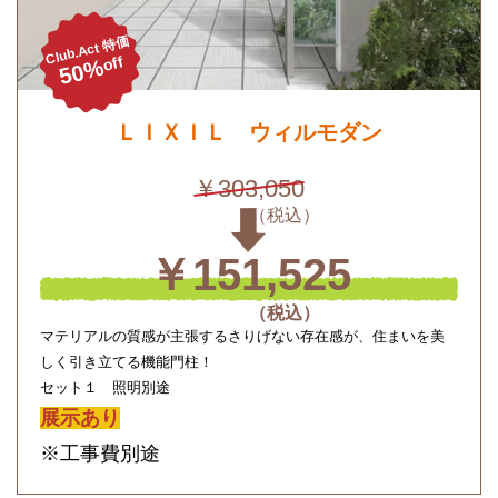
Club.Act 特価
off
50%
ＬＩＸＩＬ ウィルモダン
￥303,050
￥151,525
マテリアルの質感が主張するさりげない存在感が、住まいを美
しく引き立てる機能門柱！
セット１ 照明別途
展示あり
※工事費別途