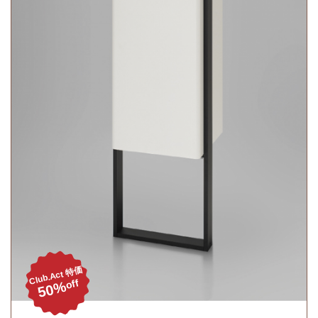
Club.Act 特価
off
50%