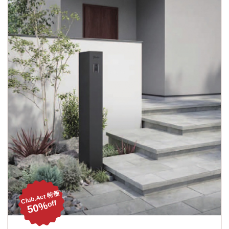
Club.Act 特価
off
50%