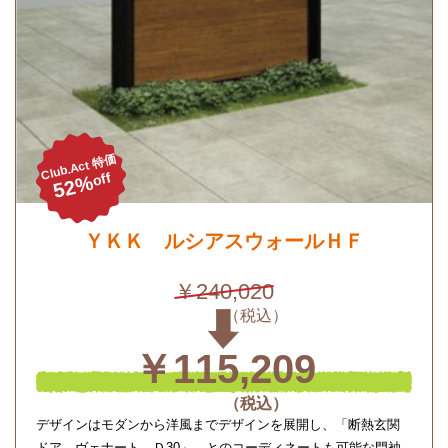
Club.Act 特価
off
52%
ＹＫＫ ルシアスウォールＨＦ
￥240,020
￥115,209
デザインはモダンから洋風までデザインを展開し、「断熱玄関
ドア ヴェナート Ｄ30」 とのコーディネートも可能な門袖