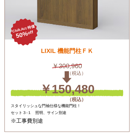
Club.Act 特価
off
50%
LIXIL 機能門柱ＦＫ
￥300,960
￥150,480
スタイリッシュな門袖仕様な機能門柱！
セット３-１ 照明、サイン別途
※工事費別途