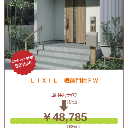
Club.Act 特価
off
50%
ＬＩＸＩＬ 機能門柱ＦＷ
￥97,570
￥48,785